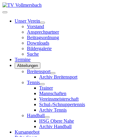
Unser Verein
Vorstand
Ansprechpartner
Beitragsordnung
Downloads
Bildergalerie
Suche
Termine
Abteilungen
Breitensport
Archiv Breitensport
Tennis
Trainer
Mannschaften
Vereinsmeisterschaft
Schul-/Schnuppertennis
Archiv Tennis
Handball
HSG Obere Nahe
Archiv Handball
Kursangebot