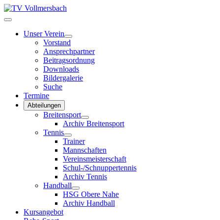
Unser Verein
Vorstand
Ansprechpartner
Beitragsordnung
Downloads
Bildergalerie
Suche
Termine
Abteilungen
Breitensport
Archiv Breitensport
Tennis
Trainer
Mannschaften
Vereinsmeisterschaft
Schul-/Schnuppertennis
Archiv Tennis
Handball
HSG Obere Nahe
Archiv Handball
Kursangebot